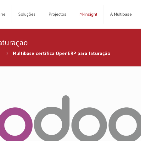
ine
Soluções
Projectos
M-Insight
A Multibase
aturação
o
Multibase certifica OpenERP para faturação