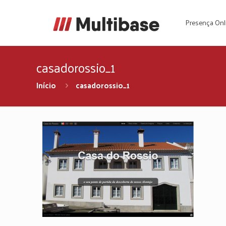
Presença Onl
casadorossio_1
Início
casadorossio_1