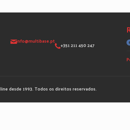
R
info@multibase.pt
+351 211 450 247
P
line desde 1993. Todos os direitos reservados.