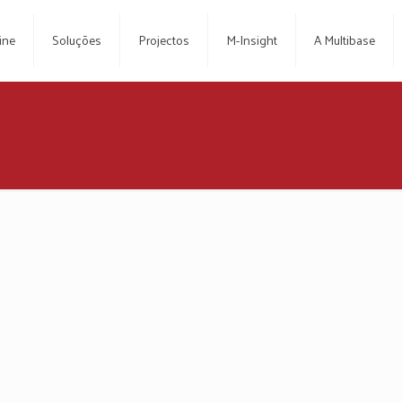
ine
Soluções
Projectos
M-Insight
A Multibase