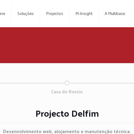
ine
Soluções
Projectos
M-Insight
A Multibase
Casa do Rossio
Projecto Delfim
Desenvolvimento web, alojamento e manutenção técnica.