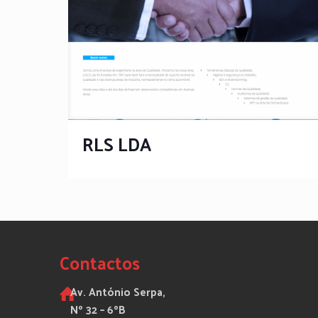
RLS LDA
RLS LDA
Contactos
Av. António Serpa,
Nº 32 – 6ºB