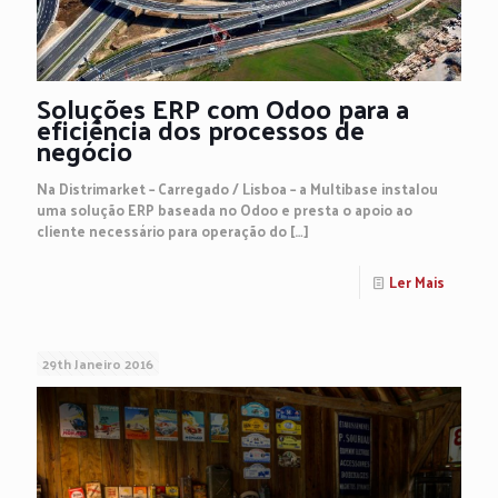
Soluções ERP com Odoo para a
eficiência dos processos de
negócio
Na Distrimarket – Carregado / Lisboa – a Multibase instalou
uma solução ERP baseada no Odoo e presta o apoio ao
cliente necessário para operação do
[…]
Ler Mais
29th Janeiro 2016